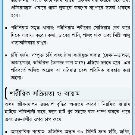
উচিত নয়। পাতে কাঁচা লবণ খাওয়া একদম বন্ধ করতে হবে এবং
প্রক্রিয়াজাত খাবারে থাকা লুকানো লবণের ব্যাপারে সতর্ক থাকতে
হবে।
পটাশিয়াম সমৃদ্ধ খাবার:
পটাশিয়াম শরীরের সোডিয়াম বের করে
দিতে সাহায্য করে। কলা, ডাবের পানি, পালং শাক এবং মিষ্টি আলু
খাদ্যতালিকায় রাখুন।
চর্বি বর্জন:
সম্পৃক্ত চর্বি এবং ট্রান্স ফ্যাটযুক্ত খাবার (যেমন—ডালডা,
ভাজাপোড়া, অতিরিক্ত তৈলাক্ত লাল মাংস) এড়িয়ে চলতে হবে। এর
পরিবর্তে অলিভ অয়েল বা সরিষার তেল পরিমিত ব্যবহার করা
ভালো।
শারীরিক সক্রিয়তা ও ব্যায়াম
​অলস জীবনযাপন রক্তচাপ বৃদ্ধির অন্যতম কারণ। নিয়মিত ব্যায়াম
হার্টকে শক্তিশালী করে, ফলে হার্ট খুব সহজে রক্ত পাম্প করতে পারে
এবং রক্তনালীর ওপর চাপ কমে।
অ্যারোবিক ব্যায়াম:
প্রতিদিন অন্তত ৩০ মিনিট দ্রুত হাঁটা, জগিং,