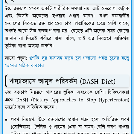
​উচ্চ রক্তচাপ কেবল একটি শারীরিক সমস্যা নয়, এটি হৃদরোগ, স্ট্রোক
এবং কিডনি অকেজো হওয়ার প্রধান কারণ। যখন রক্তনালীর
দেয়ালের বিরুদ্ধে রক্ত প্রবাহের চাপ স্বাভাবিকের চেয়ে বেশি থাকে,
তখনই তাকে উচ্চ রক্তচাপ বলা হয়। যেহেতু এটি অনেক সময় কোনো
জানান না দিয়েই শরীরে বাসা বাঁধে, তাই এর নিয়ন্ত্রণে ব্যক্তিগত
ভূমিকা রাখা অত্যন্ত জরুরি।
আরো পড়ুন:
খুশকি দূর করাসহ নতুন চুল গজানো পর্যন্ত চুলের যত্নে
তেলের সঠিক ব্যবহার
​খাদ্যাভ্যাসে আমূল পরিবর্তন (DASH Diet)
​উচ্চ রক্তচাপ নিয়ন্ত্রণে খাবারের ভূমিকা সবথেকে বেশি। চিকিৎসকরা
একে
DASH (Dietary Approaches to Stop Hypertension)
ডায়েট বলে অভিহিত করেন।
লবণ নিয়ন্ত্রণ:
উচ্চ রক্তচাপের প্রধান শত্রু হলো অতিরিক্ত লবণ
(সোডিয়াম)। দৈনিক ৫ গ্রামের (এক চা চামচ) বেশি লবণ খাওয়া