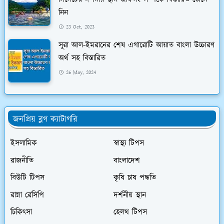
নিন
23 Oct, 2023
সূরা আল-ইমরানের শেষ এগারোটি আয়াত বাংলা উচ্চারণ
অর্থ সহ বিস্তারিত
26 May, 2024
জনপ্রিয় ব্লগ ক্যাটাগরি
ইসলামিক
স্বাস্থ্য টিপস
রাজনীতি
বাংলাদেশ
বিউটি টিপস
কৃষি চাষ পদ্ধতি
রান্না রেসিপি
দর্শনীয় স্থান
চিকিৎসা
হেলথ টিপস