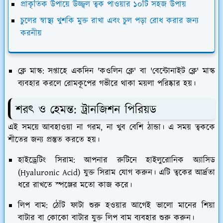
প্রাকৃতিক উপায়ে উজ্জ্বল ত্বক পাওয়ার ১০টি সহজ উপায়
চুলের স্বাস্থ্য খুশকি মুক্ত রাখা এবং চুল পড়া রোধ করার জন্য
করনীয়
ক্লে মাস্ক:
সপ্তাহে একদিন 'কওলিন ক্লে' বা 'বেন্টোনাইট ক্লে' মাস্ক
ব্যবহার করলে রোমকূপের গভীরে থাকা ময়লা পরিষ্কার হয়।
​শরৎ ও হেমন্ত: ট্রানজিশন পিরিয়ড
​এই সময়ে আবহাওয়া না গরম, না খুব বেশি ঠান্ডা। এ সময় ত্বককে
শীতের জন্য প্রস্তুত করতে হয়।
হাইড্রেটিং সিরাম:
আপনার রুটিনে হাইলুরোনিক অ্যাসিড
(Hyaluronic Acid) যুক্ত সিরাম যোগ করুন। এটি ত্বকের আর্দ্রতা
ধরে রাখতে স্পঞ্জের মতো কাজ করে।
লিপ বাম:
ঠোঁট ফাটা শুরু হওয়ার আগেই ভালো মানের শিয়া
বাটার বা কোকো বাটার যুক্ত লিপ বাম ব্যবহার শুরু করুন।