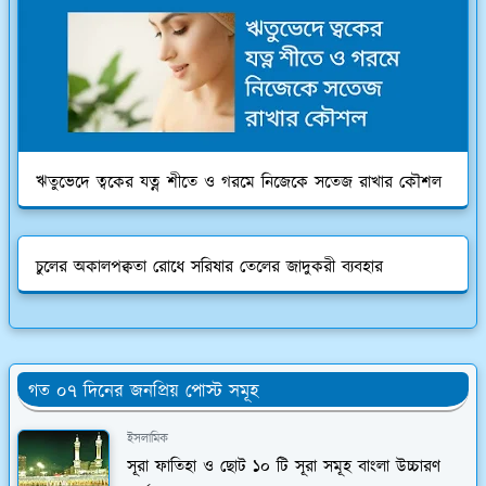
ঋতুভেদে ত্বকের যত্ন শীতে ও গরমে নিজেকে সতেজ রাখার কৌশল
চুলের অকালপক্বতা রোধে সরিষার তেলের জাদুকরী ব্যবহার
গত ০৭ দিনের জনপ্রিয় পোস্ট সমূহ
ইসলামিক
সূরা ফাতিহা ও ছোট ১০ টি সূরা সমূহ বাংলা উচ্চারণ