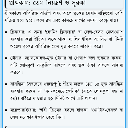
​গ্রীষ্মকাল: তেল নিয়ন্ত্রণ ও সুরক্ষা
​গ্রীষ্মকালে অতিরিক্ত আর্দ্রতা এবং তাপে ত্বকের সেবাম গ্রন্থিগুলো বেশি
সক্রিয় হয়ে ওঠে। ফলে ব্রণ এবং কালচে দাগের সমস্যা বেড়ে যায়।
ক্লিনজার:
এ সময় 'ফোমিং ক্লিনজার' বা জেল-বেসড ফেসওয়াশ
ব্যবহার করা উচিত। এতে থাকা স্যালিসাইলিক অ্যাসিড বা টি-ট্রি
অয়েল ত্বকের অতিরিক্ত তেল দূর করতে সাহায্য করে।
টোনার:
অ্যালকোহল-মুক্ত টোনার বা গোলাপ জল ব্যবহার করুন।
এটি লোমকূপ সংকুচিত রাখতে এবং ত্বক ঠান্ডা রাখতে সাহায্য
করবে।
সানস্ক্রিন (সবচেয়ে গুরুত্বপূর্ণ):
গ্রীষ্মে অন্তত SPF 50 যুক্ত সানস্ক্রিন
ব্যবহার করুন যা 'নন-কমেডোজেনিক' (যাতে লোমকূপ বন্ধ না
হয়)। বাইরে যাওয়ার ২০ মিনিট আগে এটি লাগান।
ময়েশ্চারাইজার:
ভারী ক্রিমের বদলে হালকা 'ওয়াটার-বেসড' বা
জেল ময়েশ্চারাইজার বেছে নিন।