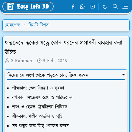
হোমপেজ
বিউটি টিপস
ঋতুভেদে ত্বকের যত্নে কোন ধরনের প্রসাধনী ব্যবহার করা
উচিত
S Rahman
5 Feb, 2026
নিচের যে অংশ থেকে পড়তে চান, ক্লিক করুন
​গ্রীষ্মকাল: তেল নিয়ন্ত্রণ ও সুরক্ষা
​বর্ষাকাল: সংক্রমণ রোধ ও পরিচ্ছন্নতা
​শরৎ ও হেমন্ত: ট্রানজিশন পিরিয়ড
​শীতকাল: গভীর আর্দ্রতা ও পুষ্টি
​সব ঋতুর জন্য কিছু গোল্ডেন রুলস