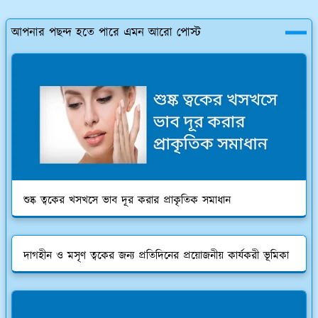
আপনার পছন্দ হতে পারে এমন আরো পোস্ট
শুষ্ক ত্বকের খসখসে ভাব দূর করার প্রাকৃতিক সমাধান
দাগহীন ও মসৃণ ত্বকের জন্য প্রতিদিনের প্রয়োজনীয় কার্যকরী ভূমিকা