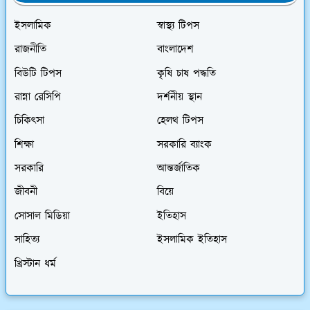
ইসলামিক
স্বাস্থ্য টিপস
রাজনীতি
বাংলাদেশ
বিউটি টিপস
কৃষি চাষ পদ্ধতি
রান্না রেসিপি
দর্শনীয় স্থান
চিকিৎসা
হেলথ টিপস
শিক্ষা
সরকারি ব্যাংক
সরকারি
আন্তর্জাতিক
জীবনী
বিয়ে
সোসাল মিডিয়া
ইতিহাস
সাহিত্য
ইসলামিক ইতিহাস
খ্রিস্টান ধর্ম