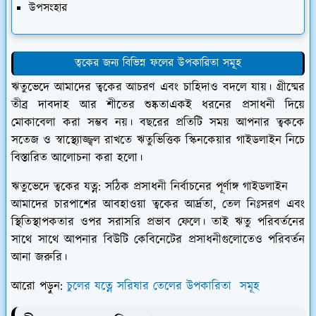
​উপসংহার
ত্বকের জন্য বিভিন্ন ফলের উপকারিতা সমূহ
ঋতুভেদে আমাদের ত্বকের আচরণ এবং চাহিদাও বদলে যায়। গ্রীষ্মের
তীব্র দাবদাহ আর শীতের শুষ্কতাএকই ধরনের প্রসাধনী দিয়ে
মোকাবেলা করা সম্ভব নয়। বছরের প্রতিটি সময় আপনার ত্বককে
সতেজ ও স্বাস্থ্যোজ্জ্বল রাখতে ঋতুভিত্তিক স্কিনকেয়ার গাইডলাইন নিচে
বিস্তারিত আলোচনা করা হলো।
ঋতুভেদে ত্বকের যত্ন: সঠিক প্রসাধনী নির্বাচনের পূর্ণাঙ্গ গাইডলাইন
​আমাদের চারপাশের আবহাওয়া ত্বকের আর্দ্রতা, তেল নিঃসরণ এবং
স্থিতিস্থাপকতার ওপর সরাসরি প্রভাব ফেলে। তাই ঋতু পরিবর্তনের
সাথে সাথে আপনার বিউটি কেবিনেটের প্রসাধনীগুলোতেও পরিবর্তন
আনা জরুরি।
আরো পড়ুন:
চুলের যত্নে সরিষার তেলের উপকারিতা সমূহ