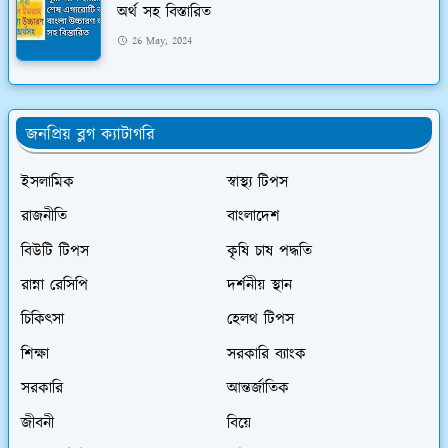
অর্থ সহ বিস্তারিত
26 May, 2024
জনপ্রিয় ব্লগ ক্যাটাগরি
ইসলামিক
স্বাস্থ্য টিপস
রাজনীতি
বাংলাদেশ
বিউটি টিপস
কৃষি চাষ পদ্ধতি
রান্না রেসিপি
দর্শনীয় স্থান
চিকিৎসা
হেলথ টিপস
শিক্ষা
সরকারি ব্যাংক
সরকারি
আন্তর্জাতিক
জীবনী
বিয়ে