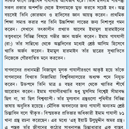
সংকট কালে চিন্তাবিদ গাযালীর আবির্ভাব ঘটে। তিনি ইসলাম পরিপন্থী
সকল প্রকার অপশক্তি থেকে ইসলামকে মুক্ত করতে সচেষ্ট হন। অল্প
বয়সেই তিনি কোরআন ও হাদিসের জ্ঞান আয়ত্ব করেন। প্রাথমিক
শিক্ষা সমাপ্ত করার পর তিনি উচ্চশিক্ষা লাভের জন্য নিশাপুর গমন
করেন। সেখানে তৎকালীন প্রখ্যাত আলেম ইমামুল হারমাইনের
তত্ত্ববধানে বিভিন্ন বিষয়ে গভীর জ্ঞান অর্জন করেন। ইমাম গাযযালী
(রা:) তাঁর সান্নিধ্যে থেকে অল্পদিনের মধ্যেই শ্রেষ্ঠ আলিম হিসেবে
খ্যাতি অর্জন করেন। ইমামুল হারমাইন তাঁর ছাত্রের সুখ্যাতিতে
নিজেকে গৌরবান্বিত মনে করতেন।
বাগদাদের প্রধানমন্ত্রী নিজামুল মূলক গাযালীরগুণে আকৃষ্ট হয়ে তাঁকে
বাগদাদের বিখ্যাত নিজামিয়া বিশ্ববিদ্যালয়ের অধ্যক্ষ পদে নিযুক্ত
করেন। উক্তপদে তিনি মাত্র ৪ বছর বহাল থেকে খ্যাতির শীর্ষে
আরোহন করেন। ইমাম গাযালীরখ্যাতি শুধু মুসলিম বিশ্বেই সীমাবদ্ধ
ছিল না, তা ছিল বিশ্বব্যাপী। তাঁর মূল্যবান গ্রন্থগুলো পৃথিবীর বিভিন্ন
ভাষায় অনুদিত হয়েছে। মৌলিক অবদানের জন্য গাযালী অন্যতম শ্রেষ্ঠ
চিন্তাবিদ বলে স্বীকৃত। বিস্ময়কর প্রতিভার অধিকারী ইমাম গাযালী ৮১
খানা গ্রন্থ রচনা করেছেন। এর মধ্যে 'এহ্ ইয়াউ উলুমুদ্দীন অমর গ্রন্থ।
এ পুস্তক তাঁর জীবনের কঠোর সাধনালব্ধ চিন্তাধারার এক বাস্তব,