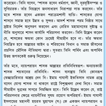
করেছেন। তিনি বলেন, "শাসক হবেন ধর্মপ্রাণ, জ্ঞানী, দূরদৃষ্টিসম্পন্ন ও
সুবিচারক। তাঁর নিয়ন্ত্রণে জনসাধারণ নিরাপত্তা লাভ করবেন। তাঁর
মতে শাসক হবেন একজন পরাক্রমশালী ব্যক্তি। শাসকের যোগ্য
শাসনে সমাজ হবে উন্নত ও সুন্দর। আদর্শ শাসক পরম নিষ্ঠার সাথে
স্রষ্টার নির্দেশ অনুসরণ করবেন এবং প্রেরিত মহামানবের দৃষ্টান্ত ও
নীতি অনুসারে শাসন কার্যাদি পরিচালনা করবেন। তিনি উল্লেখ করেন
যে, শাসকের ক্ষমতা কোন ক্রমেই সীমাহীন হবে না। তাঁর ক্ষমতা
নিয়ন্ত্রিত হবে আল্লাহর আইন ও শরিয়তের বিধান ও সমাজ জীবনের
প্রচলিত মৌলিক নীতিমালা দ্বারা। সুতরাং তিনি পার্থিব এবং অপার্থিব
উভয় জগতকেই গুরুত্ব দিয়েছেন।
তাঁর মতে, ন্যায়পরায়ন শাসক আল্লাহর প্রতিনিধিস্বরূপ। অন্যায়কারী
শাসক শয়তানের প্রতিনিধি। শাসন ব্যবস্থায় তিনি কোনরূপ
স্বেচ্ছাচারিতার আশ্রয় দেন নি। ইমাম গাযালী ইকতিসাদ নামক গ্রন্থে
বলেন যোগ্য শাসক না থাকলে রাষ্ট্রে বিশৃক্সখলা দেখা দিবে। সমাজ
সীমাহীন দুঃখের সাগরে নিমজ্জিত হবে। তিনি উল্লেখ করেন যে, রাষ্ট্র
পরিচালনার ক্ষেত্রে ন্যায়নীতির সুষম প্রয়োগ অপরিহার্য। ইমাম গাযালী
ইসলামের মহানবী হয়রত মুহাম্মদ (স:) কে একজন ন্যায়পরায়ন ও