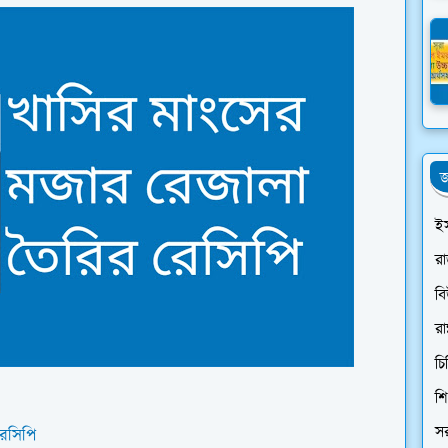
জ
ই
র
ব
রা
চি
শি
স
েসিপি