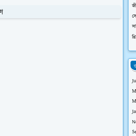
জ
ণ
স
সা
খ্র
ও
J
M
M
J
N
S