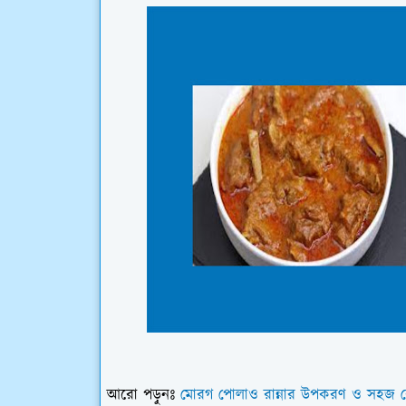
আরো পড়ুনঃ
মোরগ পোলাও রান্নার উপকরণ ও সহজ র