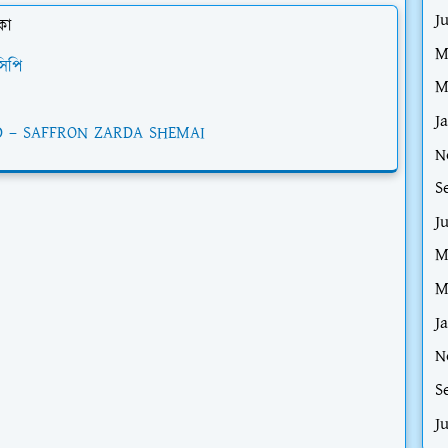
J
কা
M
িপি
M
J
ID – SAFFRON ZARDA SHEMAI
N
S
J
M
M
J
N
S
J