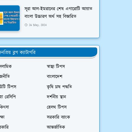
সূরা আল-ইমরানের শেষ এগারোটি আয়াত
বাংলা উচ্চারণ অর্থ সহ বিস্তারিত
26 May, 2024
নপ্রিয় ব্লগ ক্যাটাগরি
সলামিক
স্বাস্থ্য টিপস
াজনীতি
বাংলাদেশ
িউটি টিপস
কৃষি চাষ পদ্ধতি
ন্না রেসিপি
দর্শনীয় স্থান
কিৎসা
হেলথ টিপস
ক্ষা
সরকারি ব্যাংক
রকারি
আন্তর্জাতিক