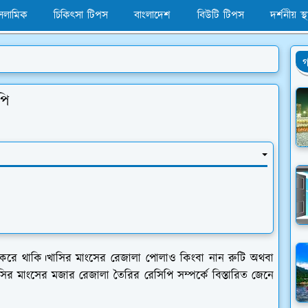
সলামিক
চিকিৎসা টিপস
বাংলাদেশ
বিউটি টিপস
দর্শনীয় স্থ
গ
পি
রে থাকি।খাসির মাংসের রেজালা পোলাও কিংবা নান রুটি অথবা
 মাংসের মজার রেজালা তৈরির রেসিপি সম্পর্কে বিস্তারিত জেনে