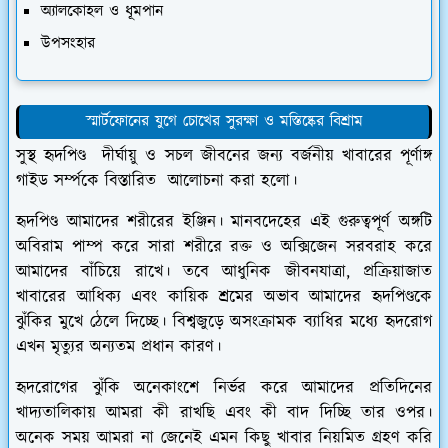
​অ্যালকোহল ও ধূমপান
​উপসংহার
স্মার্টফোনের যুগে চোখের সুরক্ষা ও মস্তিষ্কের বিশ্রাম
সুস্থ হৃদপিণ্ড দীর্ঘায়ু ও সচল জীবনের জন্য বর্জনীয় খাবারের পূর্ণাঙ্গ
গাইড সর্ম্পকে বিস্তারিত আলোচনা করা হলো।
​হৃদপিণ্ড আমাদের শরীরের ইঞ্জিন। মানবদেহের এই গুরুত্বপূর্ণ অঙ্গটি
অবিরাম পাম্প করে সারা শরীরে রক্ত ও অক্সিজেন সরবরাহ করে
আমাদের বাঁচিয়ে রাখে। তবে আধুনিক জীবনযাত্রা, প্রক্রিয়াজাত
খাবারের আধিক্য এবং কায়িক শ্রমের অভাব আমাদের হৃদপিণ্ডকে
ঝুঁকির মুখে ঠেলে দিচ্ছে। বিশ্বজুড়ে অসংক্রামক ব্যাধির মধ্যে হৃদরোগ
এখন মৃত্যুর অন্যতম প্রধান কারণ।
​হৃদরোগের ঝুঁকি অনেকাংশে নির্ভর করে আমাদের প্রতিদিনের
খাদ্যতালিকায় আমরা কী রাখছি এবং কী বাদ দিচ্ছি তার ওপর।
অনেক সময় আমরা না জেনেই এমন কিছু খাবার নিয়মিত গ্রহণ করি