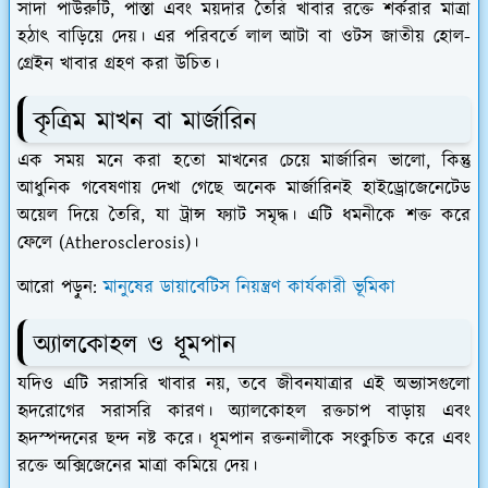
​সাদা পাউরুটি, পাস্তা এবং ময়দার তৈরি খাবার রক্তে শর্করার মাত্রা
হঠাৎ বাড়িয়ে দেয়। এর পরিবর্তে লাল আটা বা ওটস জাতীয় হোল-
গ্রেইন খাবার গ্রহণ করা উচিত।
​কৃত্রিম মাখন বা মার্জারিন
​এক সময় মনে করা হতো মাখনের চেয়ে মার্জারিন ভালো, কিন্তু
আধুনিক গবেষণায় দেখা গেছে অনেক মার্জারিনই হাইড্রোজেনেটেড
অয়েল দিয়ে তৈরি, যা ট্রান্স ফ্যাট সমৃদ্ধ। এটি ধমনীকে শক্ত করে
ফেলে (Atherosclerosis)।
আরো পড়ুন:
মানুষের ডায়াবেটিস নিয়ন্ত্রণ কার্যকারী ভূমিকা
​অ্যালকোহল ও ধূমপান
​যদিও এটি সরাসরি খাবার নয়, তবে জীবনযাত্রার এই অভ্যাসগুলো
হৃদরোগের সরাসরি কারণ। অ্যালকোহল রক্তচাপ বাড়ায় এবং
হৃদস্পন্দনের ছন্দ নষ্ট করে। ধূমপান রক্তনালীকে সংকুচিত করে এবং
রক্তে অক্সিজেনের মাত্রা কমিয়ে দেয়।