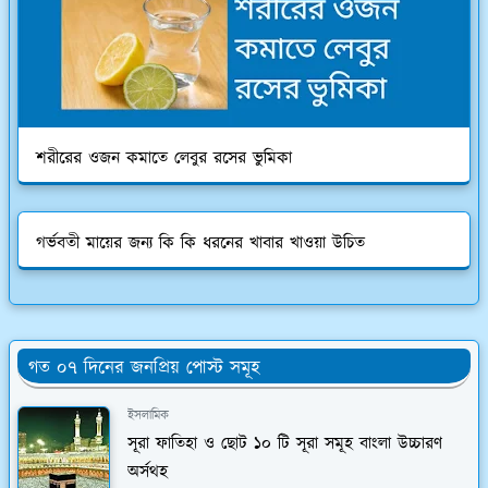
শরীরের ওজন কমাতে লেবুর রসের ভুমিকা
গর্ভবতী মায়ের জন্য কি কি ধরনের খাবার খাওয়া উচিত
গত ০৭ দিনের জনপ্রিয় পোস্ট সমূহ
ইসলামিক
সূরা ফাতিহা ও ছোট ১০ টি সূরা সমূহ বাংলা উচ্চারণ
অর্সথহ