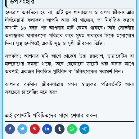
​উপসংহার
​হৃদরোগ একদিনে হয় না, এটি ভুল খাদ্যাভ্যাস ও অলস জীবনযাত্রার
দীর্ঘমেয়াদী ফলাফল। আপনি আজ কী খাচ্ছেন, তা নির্ধারিত করবে
আগামী ১০ বছর পর আপনার হার্ট কেমন থাকবে। তাই লোভনীয়
অস্বাস্থ্যকর খাবারগুলো পরিহার করে সুষম খাবারের দিকে মনোযোগ
দিন। সুস্থ হৃদপিণ্ডই একটি সুস্থ ও সুখী জীবনের ভিত্তি।
​সতর্কতা:
আপনার যদি আগে থেকেই উচ্চ রক্তচাপ, ডায়াবেটিস বা
হৃদরোগের সমস্যা থাকে, তবে যেকোনো ডায়েট শুরু করার আগে
অবশ্যই একজন নিবন্ধিত পুষ্টিবিদ বা চিকিৎসকের পরামর্শ নিন।
​আপনার বর্তমান জীবনযাত্রায় কোন স্বাস্থ্যকর পরিবর্তনটি আনা
সবচেয়ে চ্যালেঞ্জিং মনে হয়?
এই পোস্টটি পরিচিতদের সাথে শেয়ার করুন