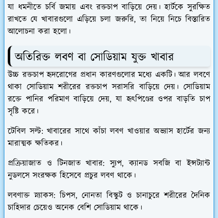
যা ধমনীতে চর্বি জমায় এবং রক্তচাপ বাড়িয়ে দেয়। হার্টকে সুরক্ষিত
রাখতে যে খাবারগুলো এড়িয়ে চলা জরুরি, তা নিয়ে নিচে বিস্তারিত
আলোচনা করা হলো।
​অতিরিক্ত লবণ বা সোডিয়াম যুক্ত খাবার
​উচ্চ রক্তচাপ হৃদরোগের প্রধান কারণগুলোর মধ্যে একটি। আর লবণে
থাকা সোডিয়াম শরীরের রক্তচাপ সরাসরি বাড়িয়ে দেয়। সোডিয়াম
রক্তে পানির পরিমাণ বাড়িয়ে দেয়, যা হৃৎপিণ্ডের ওপর বাড়তি চাপ
সৃষ্টি করে।
​টেবিল সল্ট:
খাবারের সাথে কাঁচা লবণ খাওয়ার অভ্যাস হার্টের জন্য
মারাত্মক ক্ষতিকর।
​প্রক্রিয়াজাত ও টিনজাত খাবার: স্যুপ, ক্যানড সবজি বা ইন্সট্যান্ট
নুডলসে সংরক্ষক হিসেবে প্রচুর লবণ থাকে।
​লবণাক্ত স্ন্যাকস:
চিপস, নোনতা বিস্কুট ও চানাচুরে শরীরের দৈনিক
চাহিদার চেয়েও অনেক বেশি সোডিয়াম থাকে।