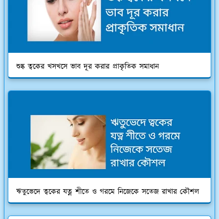
শুষ্ক ত্বকের খসখসে ভাব দূর করার প্রাকৃতিক সমাধান
ঋতুভেদে ত্বকের যত্ন শীতে ও গরমে নিজেকে সতেজ রাখার কৌশল