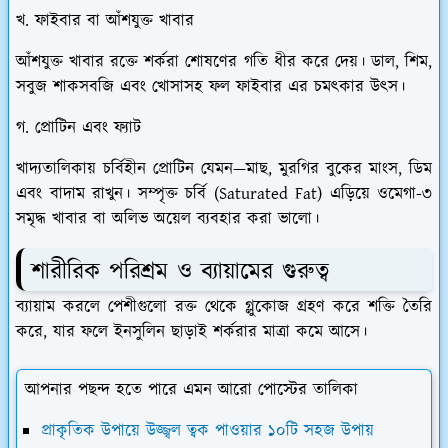
​খ. ফাইবার বা আঁশযুক্ত খাবার
​আঁশযুক্ত খাবার রক্তে শর্করা শোষণের গতি ধীর করে দেয়। ডাল, শিম,
সবুজ শাকসবজি এবং খোসাসহ ফল ফাইবার এর চমৎকার উৎস।
​গ. প্রোটিন এবং ফ্যাট
​খাদ্যতালিকায় চর্বিহীন প্রোটিন যেমন—মাছ, মুরগির বুকের মাংস, ডিম
এবং বাদাম রাখুন। সম্পৃক্ত চর্বি (Saturated Fat) এড়িয়ে ওমেগা-৩
সমৃদ্ধ খাবার বা অলিভ অয়েল ব্যবহার করা ভালো।
​শারীরিক পরিশ্রম ও ব্যায়ামের গুরুত্ব
​ব্যায়াম করলে পেশীগুলো রক্ত থেকে গ্লুকোজ গ্রহণ করে শক্তি তৈরি
করে, যার ফলে ইনসুলিন ছাড়াই শর্করার মাত্রা কমে আসে।
আপনার পছন্দ হতে পারে এমন আরো পোস্টের তালিকা
প্রাকৃতিক উপায়ে উজ্জ্বল ত্বক পাওয়ার ১০টি সহজ উপায়