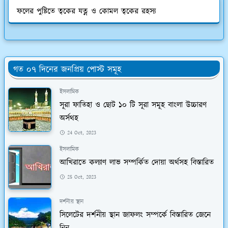
ফলের পুষ্টিতে ত্বকের যত্ন ও কোমল ত্বকের রহস্য
গত ০৭ দিনের জনপ্রিয় পোস্ট সমূহ
ইসলামিক
সূরা ফাতিহা ও ছোট ১০ টি সূরা সমূহ বাংলা উচ্চারণ
অর্সথহ
24 Oct, 2023
ইসলামিক
আখিরাতে কল্যাণ লাভ সম্পর্কিত দোয়া অর্থসহ বিস্তারিত
25 Oct, 2023
দর্শনীয় স্থান
সিলেটের দর্শনীয় স্থান জাফলং সম্পর্কে বিস্তারিত জেনে