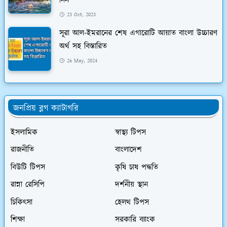
নিন
23 Oct, 2023
সূরা আল-ইমরানের শেষ এগারোটি আয়াত বাংলা উচ্চারণ
অর্থ সহ বিস্তারিত
26 May, 2024
জনপ্রিয় ব্লগ ক্যাটাগরি
ইসলামিক
স্বাস্থ্য টিপস
রাজনীতি
বাংলাদেশ
বিউটি টিপস
কৃষি চাষ পদ্ধতি
রান্না রেসিপি
দর্শনীয় স্থান
চিকিৎসা
হেলথ টিপস
শিক্ষা
সরকারি ব্যাংক