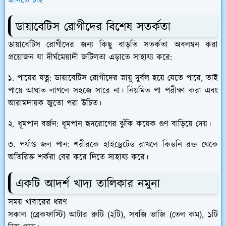
জানতে চাই
ডায়াবেটিস রোগীদের বিশেষ সতর্কতা
​ডায়াবেটিস রোগীদের জন্য কিছু বাড়তি সতর্কতা অবলম্বন করা
প্রয়োজন যা দীর্ঘমেয়াদী জটিলতা এড়াতে সাহায্য করে:
১.
পায়ের যত্ন:
ডায়াবেটিস রোগীদের স্নায়ু দুর্বল হয়ে যেতে পারে, তাই
পায়ে আঘাত লাগলে সহজে সারে না। নিয়মিত পা পরীক্ষা করা এবং
আরামদায়ক জুতো পরা উচিত।
২.
ধূমপান বর্জন:
ধূমপান হৃদরোগের ঝুঁকি কয়েক গুণ বাড়িয়ে দেয়।
৩.
পর্যাপ্ত জল পান:
শরীরকে হাইড্রেটেড রাখলে কিডনি রক্ত থেকে
অতিরিক্ত শর্করা বের করে দিতে সাহায্য করে।
​একটি আদর্শ খাদ্য তালিকার নমুনা
সময় খাবারের ধরণ
সকাল (ব্রেকফাস্টি) আটার রুটি (২টি), সবজি ভাজি (তেল কম), ১টি