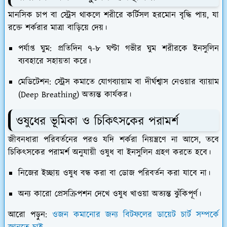
​মানসিক চাপ বা স্ট্রেস থাকলে শরীরে
কর্টিসল
হরমোন বৃদ্ধি পায়, যা
রক্তে শর্করার মাত্রা বাড়িয়ে দেয়।
পর্যাপ্ত ঘুম:
প্রতিদিন ৭-৮ ঘণ্টা গভীর ঘুম শরীরকে ইনসুলিন
ব্যবহারে সহায়তা করে।
মেডিটেশন:
স্ট্রেস কমাতে যোগব্যায়াম বা দীর্ঘশ্বাস নেওয়ার ব্যায়াম
(Deep Breathing) অত্যন্ত কার্যকর।
ওষুধের ভূমিকা ও চিকিৎসকের পরামর্শ
​জীবনধারা পরিবর্তনের পরও যদি শর্করা নিয়ন্ত্রণে না আসে, তবে
চিকিৎসকের পরামর্শ অনুযায়ী ওষুধ বা ইনসুলিন গ্রহণ করতে হবে।
​নিজের ইচ্ছায় ওষুধ বন্ধ করা বা ডোজ পরিবর্তন করা যাবে না।
​অন্য কারো প্রেসক্রিপশন দেখে ওষুধ খাওয়া অত্যন্ত ঝুঁকিপূর্ণ।
আরো পড়ুন:
ওজন কমানোর জন্য বিটফলের ডায়েট চার্ট সম্পর্কে