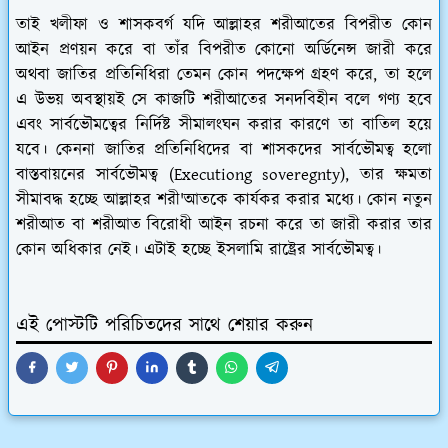
তাই খলীফা ও শাসকবর্গ যদি আল্লাহর শরীআতের বিপরীত কোন
আইন প্রণয়ন করে বা তাঁর বিপরীত কোনো অর্ডিনেন্স জারী করে
অথবা জাতির প্রতিনিধিরা তেমন কোন পদক্ষেপ গ্রহণ করে, তা হলে
এ উভয় অবস্থায়ই সে কাজটি শরীআতের সনদবিহীন বলে গণ্য হবে
এবং সার্বভৌমত্বের নির্দিষ্ট সীমালংঘন করার কারণে তা বাতিল হয়ে
যবে। কেননা জাতির প্রতিনিধিদের বা শাসকদের সার্বভৌমত্ব হলো
বাস্তবায়নের সার্বভৌমত্ব (Executiong soveregnty), তার ক্ষমতা
সীমাবদ্ধ হচ্ছে আল্লাহর শরী'আতকে কার্যকর করার মধ্যে। কোন নতুন
শরীআত বা শরীআত বিরোধী আইন রচনা করে তা জারী করার তার
কোন অধিকার নেই। এটাই হচ্ছে ইসলামি রাষ্ট্রের সার্বভৌমত্ব।
এই পোস্টটি পরিচিতদের সাথে শেয়ার করুন