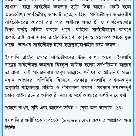
সাধারণ রাষ্ট্রে সার্বভৌম ক্ষমতার দুটো দিক আছে। একটি হচ্ছে
অভ্যন্তরীণ। সার্বভৌমত্ব অপরটি হচ্ছে বাহ্যিক সার্বভৌমত্ব। অভ্যন্তরীণ
সার্বভৌমত্বের কারণে রাষ্ট্র তার অধীনস্থ জনগোষ্ঠী ও সংগঠনগুলোর
উপর কর্তৃত্ব প্রতিষ্ঠা করতে পারে। বাহ্যিক সার্বভৌমত্বের কারণে
একটি রাষ্ট্র অন্য সকল রাষ্ট্রের নিয়ন্ত্রণ, কর্তৃত্ব ও হস্তক্ষেপ থেকে মুক্ত
থাকে। অতএব সার্বভৌমত্ব হচ্ছে হস্তান্তরযোগ্যহীন চরম ক্ষমতা।
ইসলামি রাষ্ট্রের ক্ষেত্রে সার্বভৌমত্বের উক্ত ব্যাখ্যা অচল। ইসলামি
রাষ্ট্রের সার্বভৌমত্ব ক্ষমতার নিরঙ্কুশ মালিক হলেন সর্বশক্তিমান আল্লাহ
তা'আলা। রাষ্ট্র পরিচালনায় মানুষ আল্লাহর খলীফা বা প্রতিনিধি মাত্র।
মহান আল্লাহর প্রতিনিধি হিসেবে সরকার ইসলামি আইন-কানুন
অনুযায়ী রাষ্ট্রব্যবস্থা প্রতিষ্ঠা ও পরিচালনা করবে। সরকার স্বয়ংসম্পূর্ণ
কোন আইন রচনার অধিকারী নয়। এ মর্মে আল্লাহর দ্ব্যর্থহীন ঘোষণা-
"জেনে রাখুন, সৃষ্টি এবং আদেশ তাঁরই।"
(সূরা আল-আ'রাফ: ৫৪)
ইসলামি রাজনীতিতে সার্বভৌম (Sovereingty) একমাত্র আল্লাহর জন্য
নির্দিষ্ট।