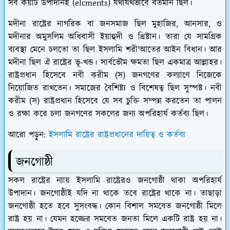
সব কয়টি উপাদানই (elcments) যথাযথভাবে বর্তমান ছিল।
মদীনা রাষ্ট্রের নাগরিক বা জনসমাজ ছিল মুহাজির, আনসার, ও
মদীনার অমুসলিম অধিবাসী ইয়াহুদী ও খ্রিষ্টান। তারা যে সামগ্রিক
ব্যবস্থা মেনে চলতো তা ছিল ইসলামি শরী'আতের আইন বিধান। আর
মদীনা ছিল ঐ রাষ্ট্রের ভূ-খন্ড। সার্বভৌম ক্ষমতা ছিল একমাত্র আল্লাহর।
রাষ্ট্রপ্রধান হিসেবে নবী করীম (স) জনগণের কল্যাণে নিজেকে
নিয়োজিত রাখতেন। সমাজের বৈশিষ্ট্য ও বিশেষত্ব ছিল সুস্পষ্ট। নবী
করীম (স) রাষ্ট্রপ্রধান হিসেবে যে সব চুক্তি সম্পন্ন করতেন তা পালন
ও রক্ষা করে চলা জনগণের সকলের জন্য অপরিহার্য কর্তব্য ছিল।
আরো পড়ুন:
ইসলামি রাষ্ট্রের রাষ্ট্রপ্রধানের দায়িত্ব ও কর্তব্য
জনগোষ্ঠী
সকল রাষ্ট্রের ন্যায় ইসলামি রাষ্ট্রেরও জনগোষ্ঠী থাকা অপরিহার্য
উপাদান। জনগোষ্ঠীই যদি না থাকে তবে রাষ্ট্রের থাকে না। তাছাড়া
জনগোষ্ঠী হতে হবে সুসংবদ্ধ। কোন বিশাল সমবেত জনগোষ্ঠী মিলে
রাষ্ট্র হয় না। যেমন হজ্জের সমবেত জনতা মিলে একটি রাষ্ট্র হয় না।