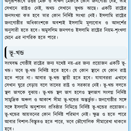
অনুরূপভাবে উত্তর মেরু ও দক্ষিণ মেরুতে কোন জনগোষ্ঠী নেই, তাই
সেখানে রাষ্ট্রও নেই, অথচ সেখানে ভূখন্ড আছে। একটি রাষ্ট্রের
জনসংখ্যা কত হবে তার কোন নির্দিষ্ট সংখ্যা নেই। ইসলামি রাষ্ট্রের
জনগোষ্ঠীর অধিকাংশকে অবশ্যই ইসলামি মূল্যবোধ ও আদর্শের
অনুসারী হতে হবে। অমুসলিম জনগণও ইসলামি রাষ্ট্রের নিয়ম-শৃংখলা
মেনে এর নাগরিক হতে পারে।
ভূ-খন্ড
সংঘবদ্ধ গোষ্ঠীই রাষ্ট্রের জন্য যথেষ্ট নয়-এর জন্য প্রয়োজন একটি ভূ-
খন্ড। তবে ভূ-খন্ড নির্দিষ্ট হতে হবে। যে কোন স্থানে যে কোন রাষ্ট্র
হতে পারে না। আবার ভূ-খন্ড স্থায়ী হতে হবে। যাযাবররা এখানে
সেখান ঘুরে বেড়ায় বলে তাদের রাষ্ট্র ও সরকার নেই। ভূ-খন্ড বলতে
স্থল ভাগকে বুঝায়। ভূ-খন্ড স্থল ভাগ হলেও স্থলভাগ সংলগ্ন নির্দিষ্ট
সামুদ্রিক অঞ্চল ও আকাশ সীমা ভূ-খন্ডের অন্তর্ভুক্ত। জনগোষ্ঠীর সঙ্গে
সঙ্গে ইসলামি অনুশাসন প্রতিষ্ঠার নিমিত্তে নির্দিষ্ট ভূ-খন্ডের প্রয়োজন।
ভূ-খন্ডের আয়তনের কোন নির্দিষ্ট পরিমাণ নেই। ক্ষুদ্র ও হতে পারে
আবার বিশাল-বিস্তৃতও হতে পারে, তবে ভৌগোলিক সীমারেখা থাকতে
হবে।