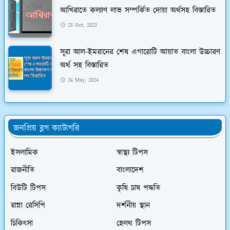
আখিরাতে কল্যাণ লাভ সম্পর্কিত দোয়া অর্থসহ বিস্তারিত
25 Oct, 2023
সূরা আল-ইমরানের শেষ এগারোটি আয়াত বাংলা উচ্চারণ
অর্থ সহ বিস্তারিত
26 May, 2024
জনপ্রিয় ব্লগ ক্যাটাগরি
ইসলামিক
স্বাস্থ্য টিপস
রাজনীতি
বাংলাদেশ
বিউটি টিপস
কৃষি চাষ পদ্ধতি
রান্না রেসিপি
দর্শনীয় স্থান
চিকিৎসা
হেলথ টিপস